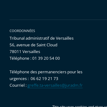
COORDONNÉES
Tribunal administratif de Versailles
56, avenue de Saint Cloud
78011 Versailles
Téléphone : 01 39 20 54 00
Téléphone des permanenciers pour les
urgences : 06 62 19 21 73
Courriel :
greffe.ta-versailles@juradm.fr
Accessibilité : partiellement conforme
|
Mentions légales
|
This site uses cookies and gives y