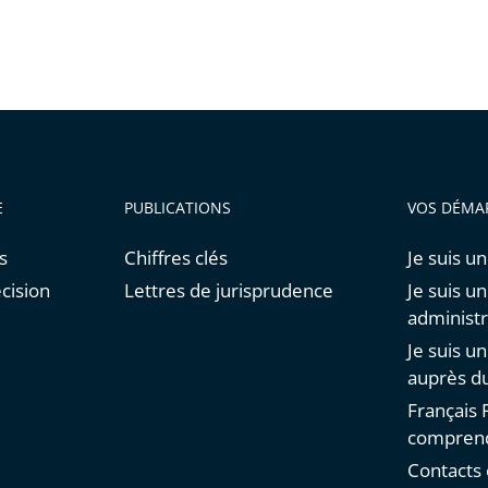
E
PUBLICATIONS
VOS DÉMA
s
Chiffres clés
Je suis un
cision
Lettres de jurisprudence
Je suis u
administr
Je suis u
auprès du
Français F
comprend
Contacts 