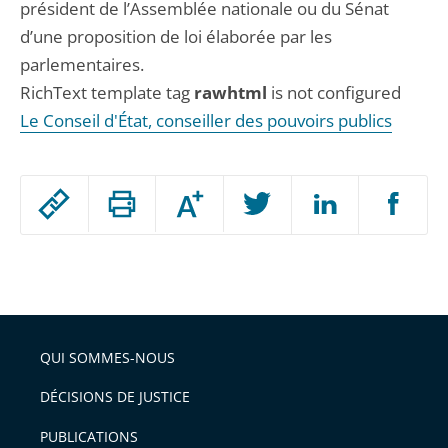
président de l’Assemblée nationale ou du Sénat
d’une proposition de loi élaborée par les
parlementaires.
RichText template tag
rawhtml
is not configured
Le Conseil d'État, conseiller des pouvoirs publics
Passer
Augmenter
le
ou
réduire
partage
Passer
la
taille
de
le
de
la
l'article
partage
police
pour
de
arriver
QUI SOMMES-NOUS
l'article
après
pour
DÉCISIONS DE JUSTICE
arriver
PUBLICATIONS
avant