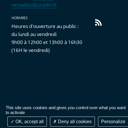
versailles@juradm.fr
HORAIRES
Flux
Heures d'ouverture au public :
RSS
du lundi au vendredi
9h00 à 12h00 et 13h00 à 16h30
(16H le vendredi)
This site uses cookies and gives you control over what you want
Accessibilité : partiellement conforme
|
Mentions
to activate
légales
|
Cookies
|
Données personnelles
OK, accept all
Deny all cookies
Personalize