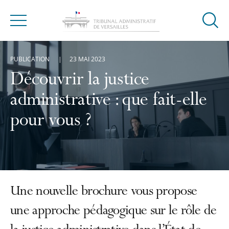
Ouvrir
Menu
la
modal
PUBLICATION
23 MAI 2023
de
reche
Découvrir la justice
administrative : que fait-elle
pour vous ?
Une nouvelle brochure vous propose
une approche pédagogique sur le rôle de