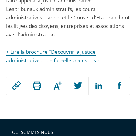
faire appel à la justice administrative.
Les tribunaux administratifs, les cours
administratives d'appel et le Conseil d'Etat tranchent
les litiges des citoyens, entreprises et associations
avec l'administration.
> Lire la brochure "Découvrir la justice
administrative : que fait-elle pour vous ?
Passer
Augmenter
le
ou
réduire
partage
Passer
la
taille
de
le
de
la
l'article
partage
police
pour
de
arriver
QUI SOMMES-NOUS
l'article