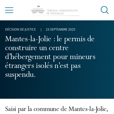
Ouvrir
Menu
la
modal
DÉCISION DE JUSTICE
23 SEPTEMBRE 2025
de
reche
Mantes-la-Jolie : le permis de
construire un centre
d’hébergement pour mineurs
étrangers isolés n’est pas
suspendu.
Saisi par la commune de Mantes-la-Jolie,