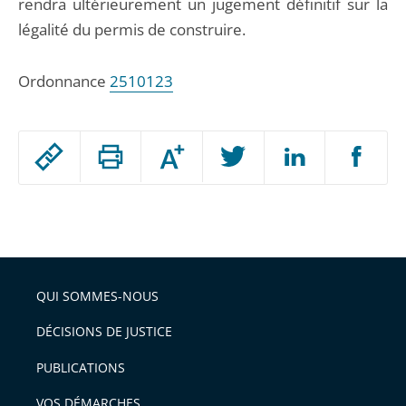
rendra ultérieurement un jugement définitif sur la
légalité du permis de construire.
Ordonnance
2510123
Passer
Augmenter
le
ou
réduire
partage
Passer
la
taille
de
le
de
la
l'article
partage
police
pour
de
arriver
QUI SOMMES-NOUS
l'article
après
pour
DÉCISIONS DE JUSTICE
arriver
PUBLICATIONS
avant
VOS DÉMARCHES