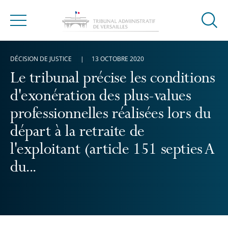
Ouvrir
Menu
la
modal
DÉCISION DE JUSTICE
13 OCTOBRE 2020
de
reche
Le tribunal précise les conditions
d'exonération des plus-values
professionnelles réalisées lors du
départ à la retraite de
l'exploitant (article 151 septies A
du...