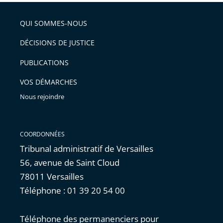
pour
de
arriver
QUI SOMMES-NOUS
l'article
après
pour
DÉCISIONS DE JUSTICE
arriver
PUBLICATIONS
avant
VOS DÉMARCHES
Nous rejoindre
COORDONNÉES
Tribunal administratif de Versailles
56, avenue de Saint Cloud
78011 Versailles
Téléphone : 01 39 20 54 00
Téléphone des permanenciers pour