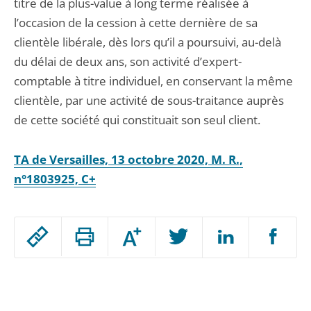
titre de la plus-value à long terme réalisée à
l’occasion de la cession à cette dernière de sa
clientèle libérale, dès lors qu’il a poursuivi, au-delà
du délai de deux ans, son activité d’expert-
comptable à titre individuel, en conservant la même
clientèle, par une activité de sous-traitance auprès
de cette société qui constituait son seul client.
TA de Versailles, 13 octobre 2020, M. R.,
n°1803925, C+
Passer
Augmenter
le
ou
réduire
partage
Passer
la
taille
de
le
de
la
l'article
partage
police