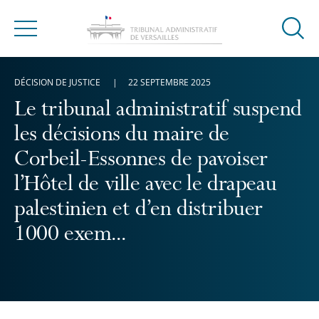
Ouvrir
Menu
la
modal
DÉCISION DE JUSTICE
22 SEPTEMBRE 2025
de
reche
Le tribunal administratif suspend
les décisions du maire de
Corbeil-Essonnes de pavoiser
l’Hôtel de ville avec le drapeau
palestinien et d’en distribuer
1000 exem...