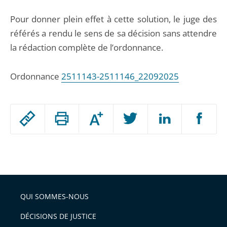
Pour donner plein effet à cette solution, le juge des
référés a rendu le sens de sa décision sans attendre
la rédaction complète de l’ordonnance.
Ordonnance
2511143-2511146_22092025
Passer
Augmenter
le
ou
réduire
partage
Passer
la
taille
de
le
de
la
l'article
partage
police
pour
de
arriver
QUI SOMMES-NOUS
l'article
après
pour
DÉCISIONS DE JUSTICE
arriver