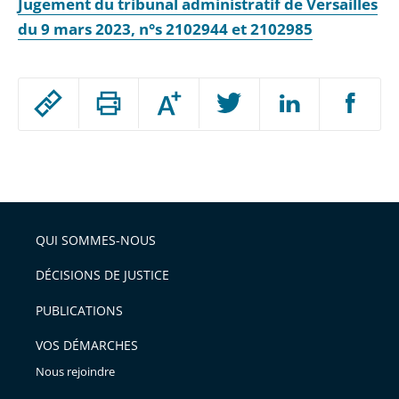
Jugement du tribunal administratif de Versailles
du 9 mars 2023, n°s 2102944 et 2102985
Passer
Augmenter
le
ou
réduire
partage
Passer
la
taille
de
le
de
la
l'article
partage
police
pour
de
arriver
QUI SOMMES-NOUS
l'article
après
pour
DÉCISIONS DE JUSTICE
arriver
PUBLICATIONS
avant
VOS DÉMARCHES
Nous rejoindre