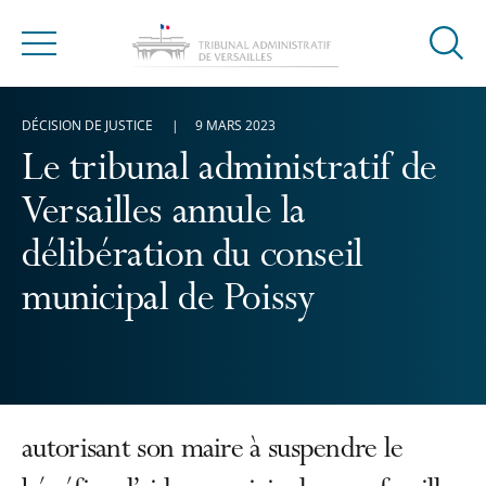
Ouvrir
Menu
la
modal
DÉCISION DE JUSTICE
9 MARS 2023
de
reche
Le tribunal administratif de
Versailles annule la
délibération du conseil
municipal de Poissy
autorisant son maire à suspendre le