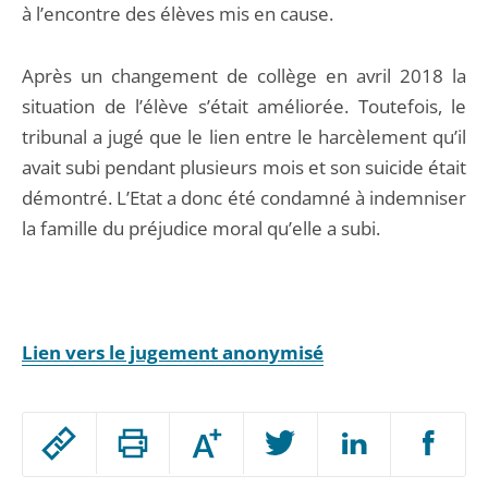
à l’encontre des élèves mis en cause.
Après un changement de collège en avril 2018 la
situation de l’élève s’était améliorée. Toutefois, le
tribunal a jugé que le lien entre le harcèlement qu’il
avait subi pendant plusieurs mois et son suicide était
démontré. L’Etat a donc été condamné à indemniser
la famille du préjudice moral qu’elle a subi.
Lien vers le jugement anonymisé
Passer
Augmenter
le
ou
réduire
partage