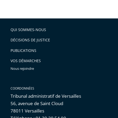
Passer
la
taille
de
le
de
la
l'article
partage
police
pour
de
arriver
QUI SOMMES-NOUS
l'article
après
pour
DÉCISIONS DE JUSTICE
arriver
PUBLICATIONS
avant
VOS DÉMARCHES
Nous rejoindre
COORDONNÉES
Tribunal administratif de Versailles
56, avenue de Saint Cloud
78011 Versailles