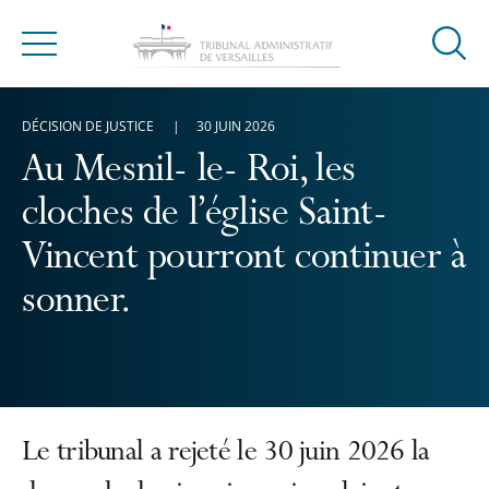
Ouvrir
Menu
la
modal
DÉCISION DE JUSTICE
30 JUIN 2026
de
reche
Au Mesnil- le- Roi, les
cloches de l’église Saint-
Vincent pourront continuer à
sonner.
Le tribunal a rejeté le 30 juin 2026 la