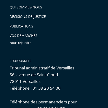
de
arriver
QUI SOMMES-NOUS
l'article
après
pour
DÉCISIONS DE JUSTICE
arriver
PUBLICATIONS
avant
VOS DÉMARCHES
Nous rejoindre
COORDONNÉES
Tribunal administratif de Versailles
56, avenue de Saint Cloud
78011 Versailles
Téléphone : 01 39 20 54 00
Téléphone des permanenciers pour