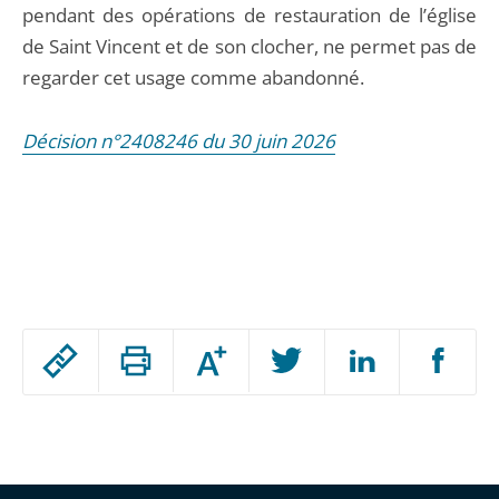
pendant des opérations de restauration de l’église
de Saint Vincent et de son clocher, ne permet pas de
regarder cet usage comme abandonné.
Décision n°2408246 du 30 juin 2026
Passer
Augmenter
le
ou
réduire
partage
Passer
la
taille
de
le
de
la
l'article
partage
police
pour