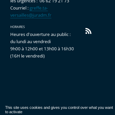
les urgences : 06 62 19 21 73
Courriel :
greffe.ta-
versailles@juradm.fr
HORAIRES
Flux
Heures d'ouverture au public :
RSS
du lundi au vendredi
9h00 à 12h00 et 13h00 à 16h30
(16H le vendredi)
This site uses cookies and gives you control over what you want
Accessibilité : partiellement conforme
|
Mentions
to activate